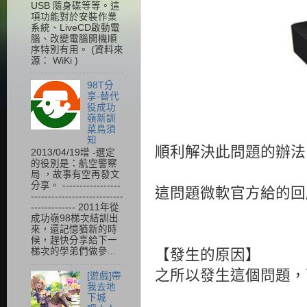
USB 隨身碟等等。這
項功能對於安裝作業
系統、LiveCD啟動電
腦、改變電腦開機順
序特別有用。 (資料來
源： WiKi )
98T分
享-替代
役成功
嶺新訓
菜鳥須
知
順利解決此問題的辦法
2013/04/19增 -選定
的役別是：航空警察
局 ，故事有空再發文
分享。 -----------------
這問題微軟官方給的回
---------------------------
------------- 2011年從
成功嶺98梯次結訓出
來，還記憶猶新的時
候，趕快分享給下一
梯次的學弟們做參...
【發生的原因】
之所以發生這個問題，
[遊戲]帶
我去地
下城