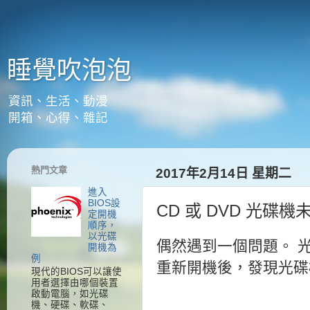
睡覺吹泡泡
資訊、生活、動漫
開箱、心得、雜記
熱門文章
2017年2月14日 星期二
進入
BIOS設
CD 或 DVD 光碟
定開機
順序，
以光碟
偶然遇到一個問題。 
開機為
例
重新開機後，發現光碟
現代的BIOS可以讓使
用者選擇由哪個裝置
啟動電腦，如光碟
機、硬碟、軟碟、