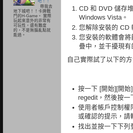
吧！！
帶我去
CD 和 DVD 
地下城吧！！卡牌戰
鬥的H-Game。 實際
Windows Vista。
玩起來意外的非常有
可玩性，還有難度
您解除安裝的 CD
的，不是無腦亂點就
能過。
您安裝的軟體會將篩
疊中，並干擾現有
自己實際試了以下的方
按一下 [開始][開始
regedit，然後按一
使用者帳戶控制權
或確認的提示，請輸
找出並按一下下列