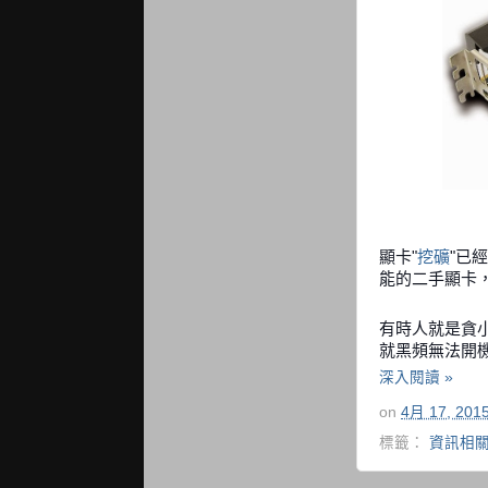
顯卡"
挖礦
"已
能的二手顯卡
有時人就是貪
就黑頻無法開
深入閱讀 »
on
4月 17, 201
標籤：
資訊相