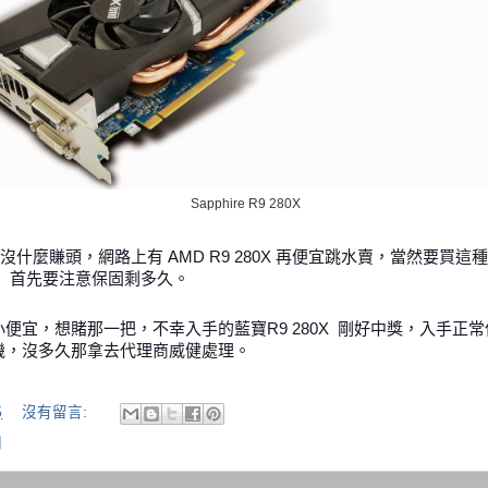
Sapphire R9 280X
經沒什麼賺頭，網路上有 AMD R9 280X 再便宜跳水賣，當然要買
， 首先要注意保固剩多久。
小便宜，想賭那一把，不幸入手的藍寶
R9 280X
剛好中獎，入手正常
機，沒多久那拿去代理商威健處理。
5
沒有留言:
關