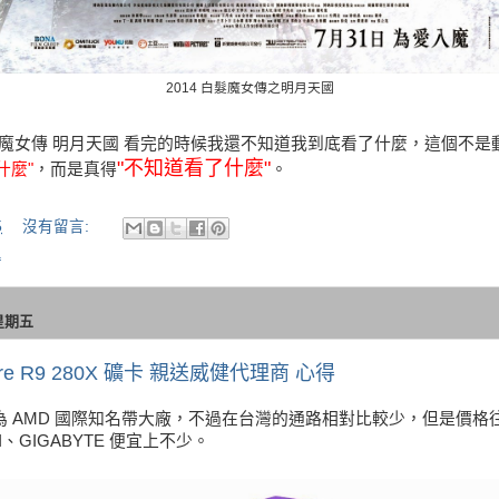
2014 白髮魔女傳之明月天國
髮魔女傳 明月天國 看完的時候我還不知道我到底看了什麼，這個不是
"不知道看了什麼"
什麼"
，而是真得
。
5
沒有留言:
得
 星期五
ire R9 280X 礦卡 親送威健代理商 心得
e 藍寶為 AMD 國際知名帶大廠，不過在台灣的通路相對比較少，但是價
I、GIGABYTE 便宜上不少。