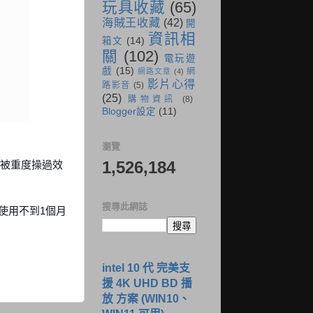
玩具收藏
(65)
海賊王收藏
(42)
開
資訊相
箱文
(14)
關
(102)
電玩遊
戲
(15)
網
網路文章
(4)
影片心得
路影音
(5)
(25)
購物資訊
(8)
Blogger設定
(11)
瀏覽
1,526,184
這種被重度操過效
搜尋此網誌
使用不到1個月
intel 10 代 完美支
援 4K UHD BD 播
放 方案 (WIN10、