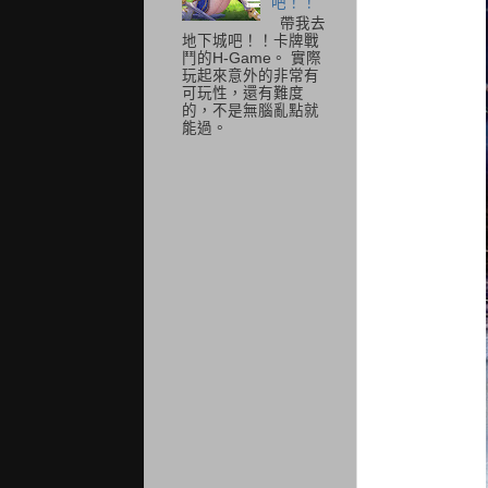
吧！！
帶我去
地下城吧！！卡牌戰
鬥的H-Game。 實際
玩起來意外的非常有
可玩性，還有難度
的，不是無腦亂點就
能過。