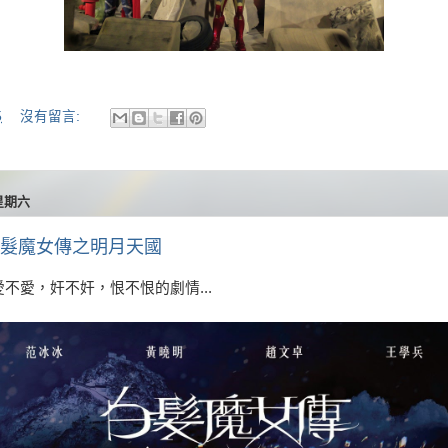
5
沒有留言:
 星期六
白髮魔女傳之明月天國
不愛，奸不奸，恨不恨的劇情...