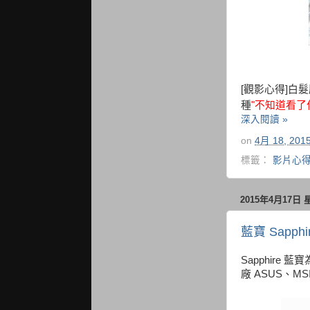
[觀影心得]白
種
"不知道看了
深入閱讀 »
on
4月 18, 201
標籤：
影片心
2015年4月17日
藍寶 Sapph
Sapphir
廠 ASUS、MS