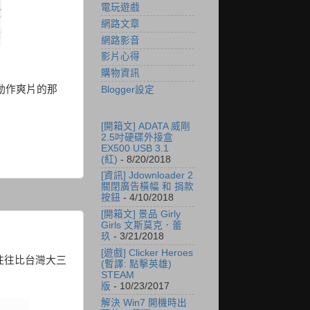
電玩遊戲
網路文章
網路影音
影片心得
購物資訊
動作爽片的那
Blogger設定
[開箱文] ADATA 威剛
2.5吋硬碟外接盒
EX500 USB 3.1
(紅)
- 8/20/2018
[資訊] Jdownloader 2
關閉廣告橫幅 和 捐款
按鈕
- 4/10/2018
[開箱文] 景品 Girly
Girls 文斯莫克．蕾
玖
- 3/21/2018
[遊戲] Clicker Heroes
格往往比台灣大三
(暫譯: 點擊英雄)
STEAM
版
- 10/23/2017
解決 Win7 開機時出