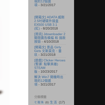
現的12個選
項
- 3/21/2017
[開箱文] ADATA 威剛
2.5吋硬碟外接盒
EX500 USB 3.1
(紅)
- 8/20/2018
[資訊] Jdownloader 2
關閉廣告橫幅 和 捐款
按鈕
- 4/10/2018
[開箱文] 景品 Girly
Girls 文斯莫克．蕾
玖
- 3/21/2018
[遊戲] Clicker Heroes
(暫譯: 點擊英雄)
STEAM
版
- 10/23/2017
解決 Win7 開機時出
現的12個選
項
- 3/21/2017
分類標籤
生活
(17)
七龍珠
(6)