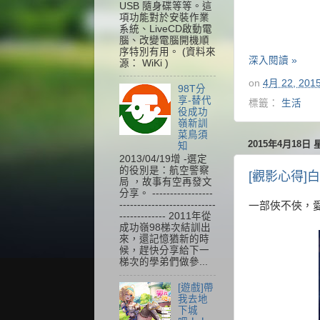
USB 隨身碟等等。這
項功能對於安裝作業
系統、LiveCD啟動電
腦、改變電腦開機順
序特別有用。 (資料來
深入閱讀 »
源： WiKi )
on
4月 22, 201
98T分
享-替代
標籤：
生活
役成功
嶺新訓
菜鳥須
2015年4月18日
知
2013/04/19增 -選定
的役別是：航空警察
[觀影心得]
局 ，故事有空再發文
分享。 -----------------
---------------------------
一部俠不俠，愛
------------- 2011年從
成功嶺98梯次結訓出
來，還記憶猶新的時
候，趕快分享給下一
梯次的學弟們做參...
[遊戲]帶
我去地
下城