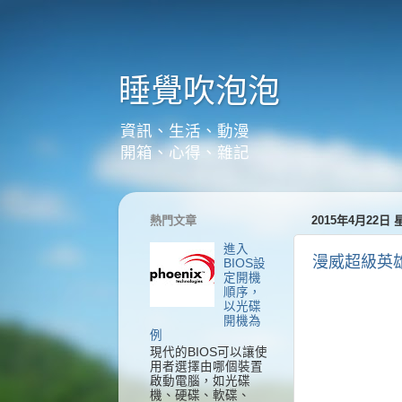
睡覺吹泡泡
資訊、生活、動漫
開箱、心得、雜記
熱門文章
2015年4月22日
進入
漫威超級英
BIOS設
定開機
順序，
以光碟
開機為
例
現代的BIOS可以讓使
用者選擇由哪個裝置
啟動電腦，如光碟
機、硬碟、軟碟、