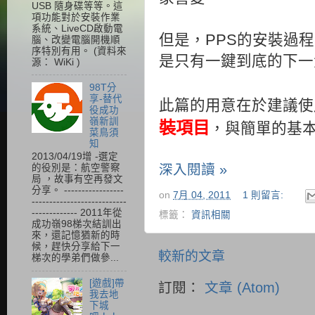
USB 隨身碟等等。這
項功能對於安裝作業
系統、LiveCD啟動電
但是，PPS的安裝過
腦、改變電腦開機順
序特別有用。 (資料來
是只有一鍵到底的下一
源： WiKi )
98T分
享-替代
此篇的用意在於建議使
役成功
嶺新訓
裝項目
，與簡單的基
菜鳥須
知
2013/04/19增 -選定
深入閱讀 »
的役別是：航空警察
局 ，故事有空再發文
分享。 -----------------
on
7月 04, 2011
1 則留言:
---------------------------
------------- 2011年從
標籤：
資訊相關
成功嶺98梯次結訓出
來，還記憶猶新的時
候，趕快分享給下一
較新的文章
梯次的學弟們做參...
[遊戲]帶
訂閱：
文章 (Atom)
我去地
下城