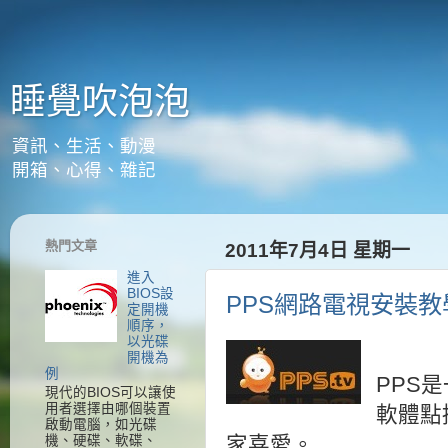
睡覺吹泡泡
資訊、生活、動漫
開箱、心得、雜記
熱門文章
2011年7月4日 星期一
進入
BIOS設
PPS網路電視安裝
定開機
順序，
以光碟
開機為
例
PPS
現代的BIOS可以讓使
用者選擇由哪個裝置
軟體點
啟動電腦，如光碟
機、硬碟、軟碟、
家喜愛。