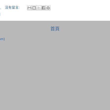
1
沒有留言:
關
首頁
om)