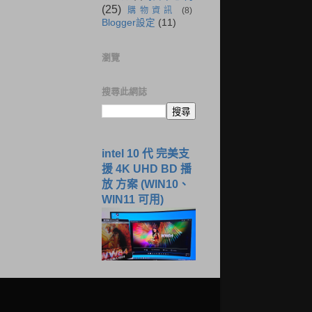
(25)
購物資訊
(8)
Blogger設定
(11)
瀏覽
搜尋此網誌
intel 10 代 完美支
援 4K UHD BD 播
放 方案 (WIN10、
WIN11 可用)