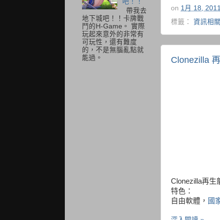
吧！！
on
1月 18, 201
帶我去
地下城吧！！卡牌戰
標籤：
資訊相
鬥的H-Game。 實際
玩起來意外的非常有
可玩性，還有難度
的，不是無腦亂點就
能過。
Clonezill
Clonezilla再生
特色：
自由軟體，
國
深入閱讀 »