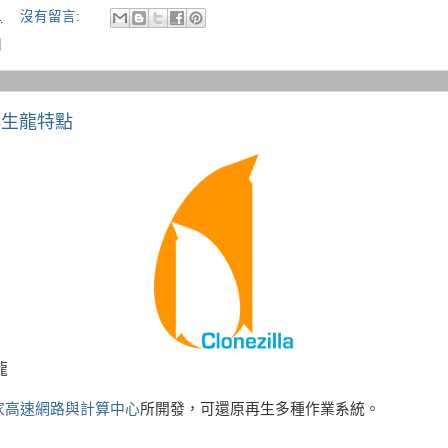
1
沒有留言:
關
a 再生龍特點
龍
家高速網路與計算中心
所開發，可還原再生多種作業系統。