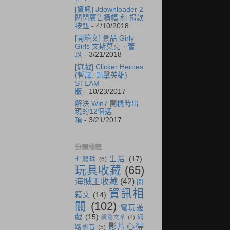
[資訊] Jdownloader 2
關閉廣告橫幅 和 捐款
按鈕
- 4/10/2018
[開箱文] 景品 Girly
Girls 文斯莫克．蕾
玖
- 3/21/2018
[遊戲] Clicker Heroes
(暫譯: 點擊英雄)
STEAM
版
- 10/23/2017
解決 Win7 開機時出
現的12個選
項
- 3/21/2017
分類標籤
生活
(17)
七龍珠
(6)
玩具收藏
(65)
海賊王收藏
(42)
開
資訊相
箱文
(14)
關
(102)
電玩遊
戲
(15)
網
網路文章
(4)
影片心得
路影音
(5)