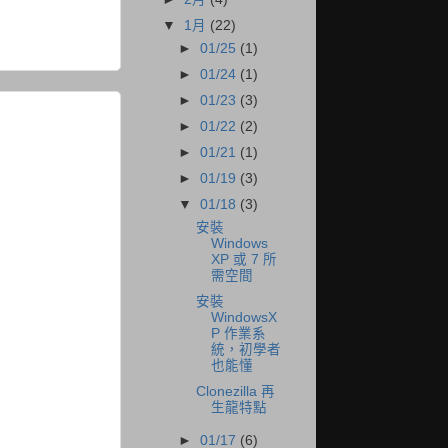
▼
1月
(22)
►
01/25
(1)
►
01/24
(1)
►
01/23
(3)
►
01/22
(2)
►
01/21
(1)
►
01/19
(3)
▼
01/18
(3)
安裝
Windows
XP 或 7 所
需空間
安裝
WindowsX
P 作業系
統，初學者
也能懂
Clonezilla 再
生龍特點
►
01/17
(6)