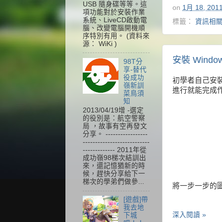
USB 隨身碟等等。這
on
1月 18, 201
項功能對於安裝作業
系統、LiveCD啟動電
標籤：
資訊相
腦、改變電腦開機順
序特別有用。 (資料來
源： WiKi )
安裝 Wind
98T分
享-替代
役成功
初學者自己安裝
嶺新訓
進行就能完成
菜鳥須
知
2013/04/19增 -選定
的役別是：航空警察
局 ，故事有空再發文
分享。 -----------------
---------------------------
------------- 2011年從
成功嶺98梯次結訓出
來，還記憶猶新的時
候，趕快分享給下一
梯次的學弟們做參...
將一步一步的
[遊戲]帶
我去地
深入閱讀 »
下城