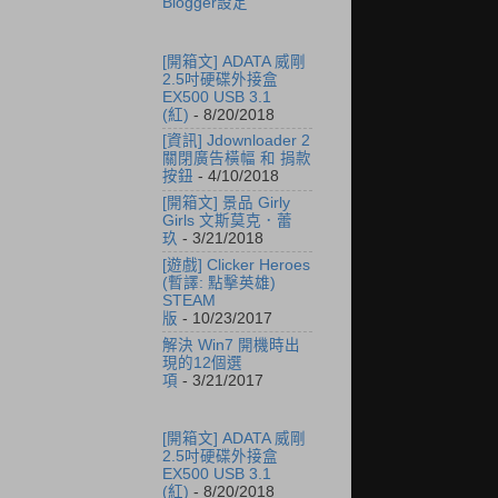
Blogger設定
[開箱文] ADATA 威剛
2.5吋硬碟外接盒
EX500 USB 3.1
(紅)
- 8/20/2018
[資訊] Jdownloader 2
關閉廣告橫幅 和 捐款
按鈕
- 4/10/2018
[開箱文] 景品 Girly
Girls 文斯莫克．蕾
玖
- 3/21/2018
[遊戲] Clicker Heroes
(暫譯: 點擊英雄)
STEAM
版
- 10/23/2017
解決 Win7 開機時出
現的12個選
項
- 3/21/2017
[開箱文] ADATA 威剛
2.5吋硬碟外接盒
EX500 USB 3.1
(紅)
- 8/20/2018