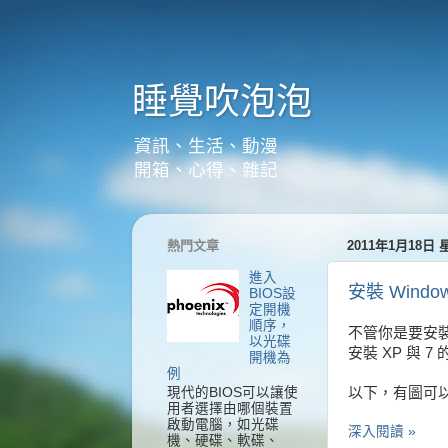
睡覺吹泡泡
資訊、生活、動漫
開箱、心得、雜記
熱門文章
2011年1月18日
進入
安裝 Windo
BIOS設
定開機
順序，
不管你是要安裝
以光碟
安裝 XP 與 
開機為
例
現代的BIOS可以讓使
以下，有圖可
用者選擇由哪個裝置
啟動電腦，如光碟
深入閱讀 »
機、硬碟、軟碟、