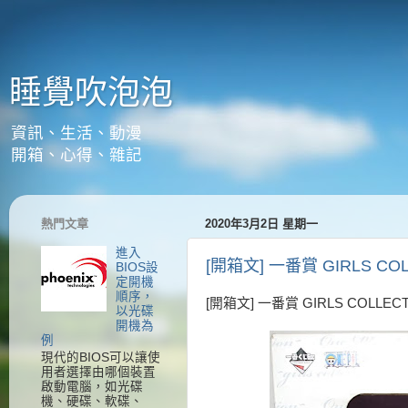
睡覺吹泡泡
資訊、生活、動漫
開箱、心得、雜記
熱門文章
2020年3月2日 星期一
進入
[開箱文] 一番賞 GIRLS CO
BIOS設
定開機
順序，
[開箱文] 一番賞 GIRLS COLLE
以光碟
開機為
例
現代的BIOS可以讓使
用者選擇由哪個裝置
啟動電腦，如光碟
機、硬碟、軟碟、