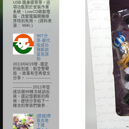
USB 隨身碟等等。這
項功能對於安裝作業
系統、LiveCD啟動電
腦、改變電腦開機順
序特別有用。 (資料來
源： WiKi )
98T分
享-替代
役成功
嶺新訓
菜鳥須
知
2013/04/19增 -選定
的役別是：航空警察
局 ，故事有空再發文
分享。 -----------------
---------------------------
------------- 2011年從
成功嶺98梯次結訓出
來，還記憶猶新的時
候，趕快分享給下一
梯次的學弟們做參...
[遊戲]帶
我去地
下城