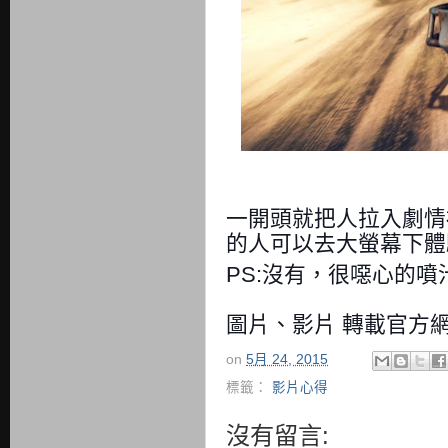
一開頭就把人拉入劇情
的人可以去大螢幕下體
PS:沒有，很噁心的
圖片、影片 轉載官方
on
5月 24, 2015
標籤：
影片心得
沒有留言: