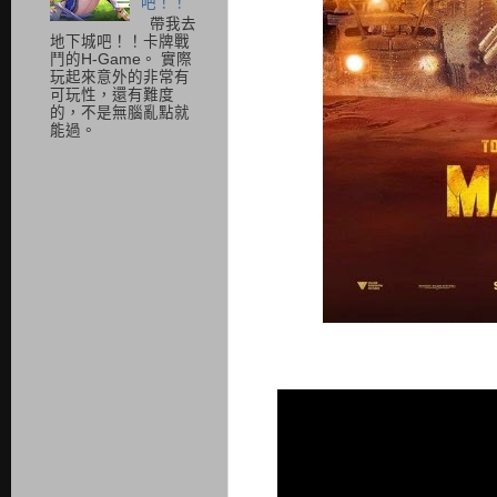
吧！！
帶我去
地下城吧！！卡牌戰
鬥的H-Game。 實際
玩起來意外的非常有
可玩性，還有難度
的，不是無腦亂點就
能過。