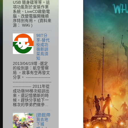
USB 隨身碟等等。這
項功能對於安裝作業
系統、LiveCD啟動電
腦、改變電腦開機順
序特別有用。 (資料來
源： WiKi )
98T分
享-替代
役成功
嶺新訓
菜鳥須
知
2013/04/19增 -選定
的役別是：航空警察
局 ，故事有空再發文
分享。 -----------------
---------------------------
------------- 2011年從
成功嶺98梯次結訓出
來，還記憶猶新的時
候，趕快分享給下一
梯次的學弟們做參...
[遊戲]帶
我去地
下城