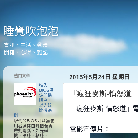
睡覺吹泡泡
資訊、生活、動漫
開箱、心得、雜記
熱門文章
2015年5月24日 星期日
進入
BIOS設
『瘋狂麥斯-憤怒道』
定開機
順序，
以光碟
『瘋狂麥斯-憤怒道』電
開機為
例
現代的BIOS可以讓使
用者選擇由哪個裝置
電影宣傳片：
啟動電腦，如光碟
機、硬碟、軟碟、