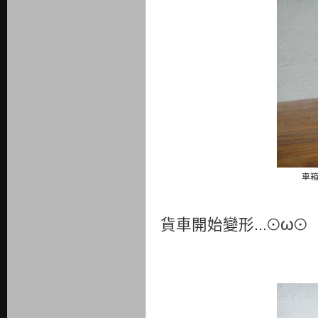
車箱
⊙ω⊙
貨車開始變形...