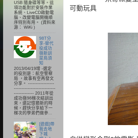
USB 隨身碟等等。這
可動玩具
項功能對於安裝作業
系統、LiveCD啟動電
腦、改變電腦開機順
序特別有用。 (資料來
源： WiKi )
98T分
享-替代
役成功
嶺新訓
菜鳥須
知
2013/04/19增 -選定
的役別是：航空警察
局 ，故事有空再發文
分享。 -----------------
---------------------------
------------- 2011年從
成功嶺98梯次結訓出
來，還記憶猶新的時
候，趕快分享給下一
梯次的學弟們做參...
[遊戲]帶
我去地
下城