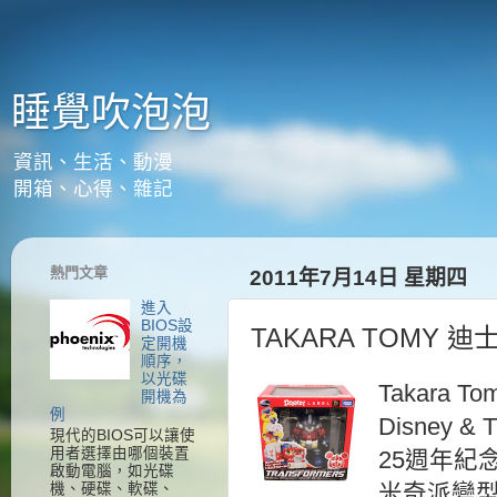
睡覺吹泡泡
資訊、生活、動漫
開箱、心得、雜記
熱門文章
2011年7月14日 星期四
進入
BIOS設
TAKARA TOMY
定開機
順序，
以光碟
Takara To
開機為
例
Disney & T
現代的BIOS可以讓使
用者選擇由哪個裝置
25週年紀
啟動電腦，如光碟
機、硬碟、軟碟、
米奇派變型