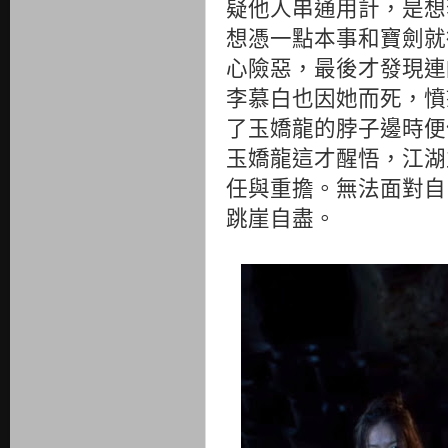
疑他人串通用計，是想
想憑一點本事和寶劍就
心險惡，最後才發現連
李慕白也因她而死，憤
了玉嬌龍的脖子邊時便
玉嬌龍這才醒悟，江湖
任與重擔。無法面對自
跳崖自盡。