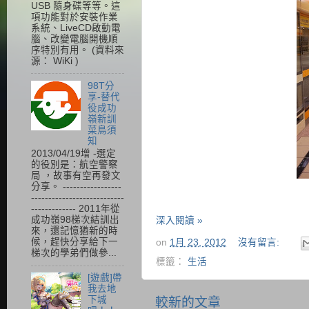
USB 隨身碟等等。這
項功能對於安裝作業
系統、LiveCD啟動電
腦、改變電腦開機順
序特別有用。 (資料來
源： WiKi )
98T分
享-替代
役成功
嶺新訓
菜鳥須
知
2013/04/19增 -選定
的役別是：航空警察
局 ，故事有空再發文
分享。 -----------------
---------------------------
------------- 2011年從
成功嶺98梯次結訓出
深入閱讀 »
來，還記憶猶新的時
候，趕快分享給下一
on
1月 23, 2012
沒有留言:
梯次的學弟們做參...
標籤：
生活
[遊戲]帶
我去地
下城
較新的文章