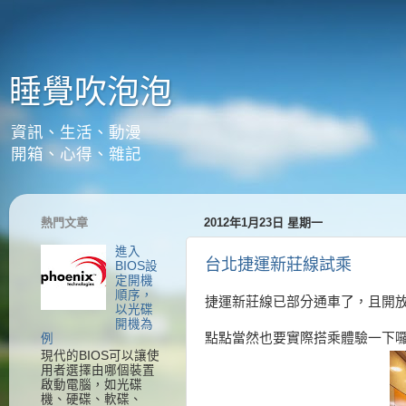
睡覺吹泡泡
資訊、生活、動漫
開箱、心得、雜記
熱門文章
2012年1月23日 星期一
進入
台北捷運新莊線試乘
BIOS設
定開機
順序，
捷運新莊線已部分通車了，且開
以光碟
開機為
點點當然也要實際搭乘體驗一下
例
現代的BIOS可以讓使
用者選擇由哪個裝置
啟動電腦，如光碟
機、硬碟、軟碟、