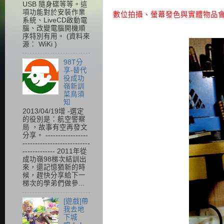
USB 隨身碟等等。這
項功能對於安裝作業
數位拍攝、螢幕發色與實體物品
系統、LiveCD啟動電
腦、改變電腦開機順
序特別有用。 (資料來
源： WiKi )
98T分
享-替代
役成功
嶺新訓
菜鳥須
知
2013/04/19增 -選定
的役別是：航空警察
局 ，故事有空再發文
分享。 -----------------
---------------------------
------------- 2011年從
成功嶺98梯次結訓出
來，還記憶猶新的時
候，趕快分享給下一
梯次的學弟們做參...
[遊戲]帶
我去地
下城