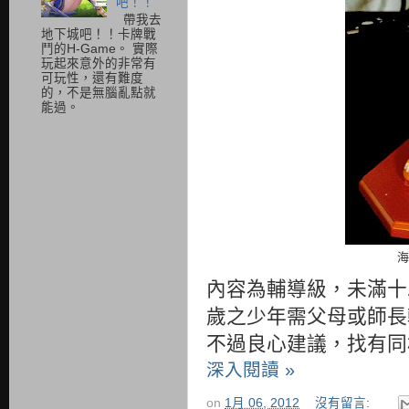
吧！！
帶我去
地下城吧！！卡牌戰
鬥的H-Game。 實際
玩起來意外的非常有
可玩性，還有難度
的，不是無腦亂點就
能過。
海
未滿十
內容為輔導級，
歲之少年需父母或師長
不過良心建議，找有同
深入閱讀 »
on
1月 06, 2012
沒有留言: