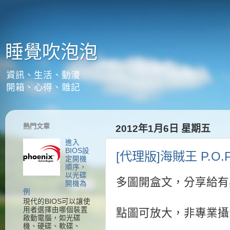
睡覺吹泡泡
資訊、生活、動漫
開箱、心得、雜記
熱門文章
2012年1月6日 星期五
進入
BIOS設
[代理版]海賊王 P.O.
定開機
順序，
以光碟
多圖開盒文，分享給有
開機為
例
現代的BIOS可以讓使
用者選擇由哪個裝置
點圖可放大，非專業攝
啟動電腦，如光碟
機、硬碟、軟碟、