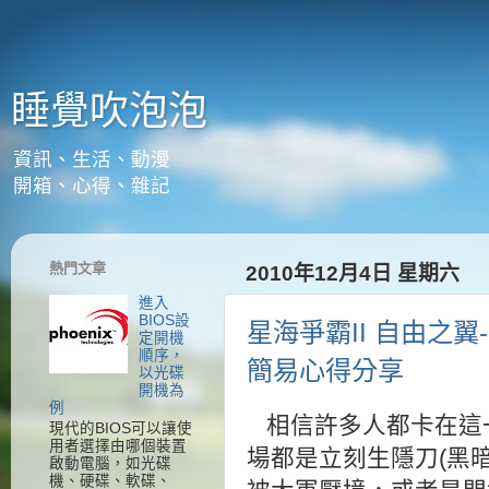
睡覺吹泡泡
資訊、生活、動漫
開箱、心得、雜記
熱門文章
2010年12月4日 星期六
進入
BIOS設
星海爭霸II 自由之
定開機
順序，
簡易心得分享
以光碟
開機為
例
相信許多人都卡在這
現代的BIOS可以讓使
用者選擇由哪個裝置
場都是立刻生隱刀(黑
啟動電腦，如光碟
機、硬碟、軟碟、