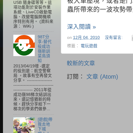
被大軍壓境，或者是門
USB 隨身碟等等。這
項功能對於安裝作業
蟲所帶來的一波攻勢帶走
系統、LiveCD啟動電
腦、改變電腦開機順
序特別有用。 (資料來
深入閱讀 »
源： WiKi )
98T分
on
12月 04, 2010
沒有留言:
享-替代
標籤：
電玩遊戲
役成功
嶺新訓
菜鳥須
知
較新的文章
2013/04/19增 -選定
的役別是：航空警察
訂閱：
文章 (Atom)
局 ，故事有空再發文
分享。 -----------------
---------------------------
------------- 2011年從
成功嶺98梯次結訓出
來，還記憶猶新的時
候，趕快分享給下一
梯次的學弟們做參...
[遊戲]帶
我去地
下城