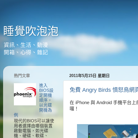
睡覺吹泡泡
資訊、生活、動漫
開箱、心得、雜記
熱門文章
2011年5月15日 星期日
進入
免費 Angry Birds 憤怒鳥
BIOS設
定開機
順序，
在 iPhone 與 Android 手機
以光碟
囉！
開機為
例
現代的BIOS可以讓使
用者選擇由哪個裝置
啟動電腦，如光碟
機、硬碟、軟碟、