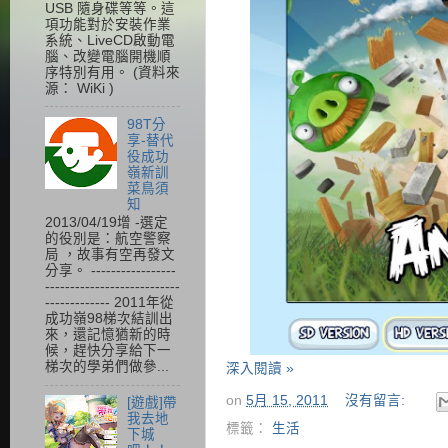
USB 隨身碟等等。這
項功能對於安裝作業
系統、LiveCD啟動電
腦、改變電腦開機順
序特別有用。 (資料來
源： WiKi )
98T分
享-替代
役成功
嶺新訓
菜鳥須
知
2013/04/19增 -選定
的役別是：航空警察
局 ，故事有空再發文
分享。 -----------------
---------------------------
------------- 2011年從
成功嶺98梯次結訓出
來，還記憶猶新的時
候，趕快分享給下一
梯次的學弟們做參...
深入閱讀 »
on
5月 15, 2011
沒有留言:
[遊戲]帶
我去地
標籤：
生活
下城