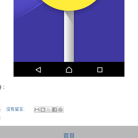
得：
5
沒有留言:
關
首頁