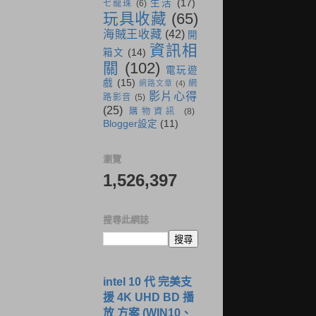
生活
(17)
七龍珠
(6)
玩具收藏
(65)
海賊王收藏
(42)
開
資訊相
箱文
(14)
關
(102)
電玩遊
戲
(15)
網
網路文章
(4)
影片心得
路影音
(5)
(25)
購物資訊
(8)
Blogger設定
(11)
瀏覽
1,526,397
搜尋此網誌
intel 10 代 完美支
援 4K UHD BD 播
放 方案 (WIN10、