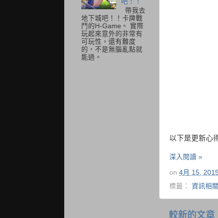
吧！！
帶我去
地下城吧！！卡牌戰
鬥的H-Game。 實際
玩起來意外的非常有
可玩性，還有難度
的，不是無腦亂點就
能過。
以下是更新心
深入閱讀 »
on
4月 15, 201
標籤：
資訊相
較新的文章