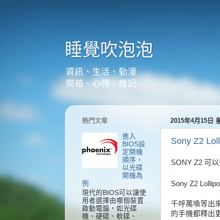
睡覺吹泡泡
資訊、生活、動漫
開箱、心得、雜記
熱門文章
2015年4月15日
進入
Sony Z2 Loll
BIOS設
定開機
順序，
SONY Z2 
以光碟
開機為
Sony Z2 Lol
例
現代的BIOS可以讓使
用者選擇由哪個裝置
千呼萬喚等出
啟動電腦，如光碟
的手機都釋出更
機、硬碟、軟碟、