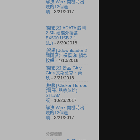
解決 Win7 開機時出
現的12個選
項
- 3/21/2017
[開箱文] ADATA 威剛
2.5吋硬碟外接盒
EX500 USB 3.1
(紅)
- 8/20/2018
[資訊] Jdownloader 2
關閉廣告橫幅 和 捐款
按鈕
- 4/10/2018
[開箱文] 景品 Girly
Girls 文斯莫克．蕾
玖
- 3/21/2018
[遊戲] Clicker Heroes
(暫譯: 點擊英雄)
STEAM
版
- 10/23/2017
解決 Win7 開機時出
現的12個選
項
- 3/21/2017
分類標籤