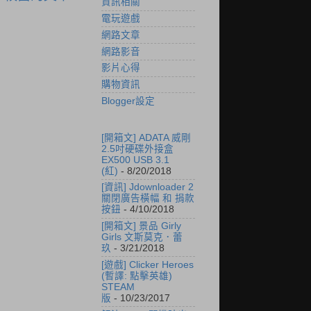
資訊相關
電玩遊戲
網路文章
網路影音
影片心得
購物資訊
Blogger設定
[開箱文] ADATA 威剛
2.5吋硬碟外接盒
EX500 USB 3.1
(紅)
- 8/20/2018
[資訊] Jdownloader 2
關閉廣告橫幅 和 捐款
按鈕
- 4/10/2018
[開箱文] 景品 Girly
Girls 文斯莫克．蕾
玖
- 3/21/2018
[遊戲] Clicker Heroes
(暫譯: 點擊英雄)
STEAM
版
- 10/23/2017