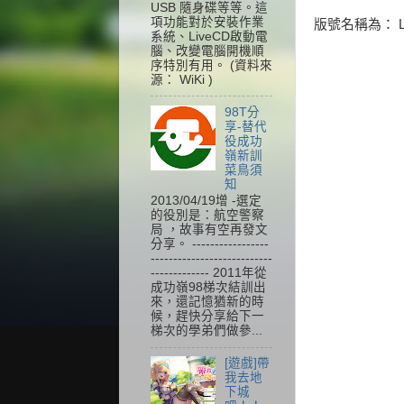
USB 隨身碟等等。這
項功能對於安裝作業
版號名稱為： Lo
系統、LiveCD啟動電
腦、改變電腦開機順
序特別有用。 (資料來
源： WiKi )
98T分
享-替代
役成功
嶺新訓
菜鳥須
知
2013/04/19增 -選定
的役別是：航空警察
局 ，故事有空再發文
分享。 -----------------
---------------------------
------------- 2011年從
成功嶺98梯次結訓出
來，還記憶猶新的時
候，趕快分享給下一
梯次的學弟們做參...
[遊戲]帶
我去地
下城