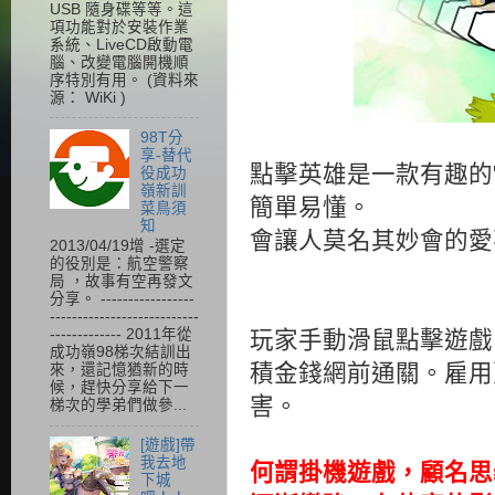
USB 隨身碟等等。這
項功能對於安裝作業
系統、LiveCD啟動電
腦、改變電腦開機順
序特別有用。 (資料來
源： WiKi )
98T分
享-替代
點擊英雄是一款有趣的
役成功
嶺新訓
簡單易懂。
菜鳥須
知
會讓人莫名其妙會的愛
2013/04/19增 -選定
的役別是：航空警察
局 ，故事有空再發文
分享。 -----------------
---------------------------
------------- 2011年從
玩家手動滑鼠點擊遊戲
成功嶺98梯次結訓出
積金錢網前通關。雇用
來，還記憶猶新的時
候，趕快分享給下一
害。
梯次的學弟們做參...
[遊戲]帶
我去地
何謂掛機遊戲，顧名思
下城