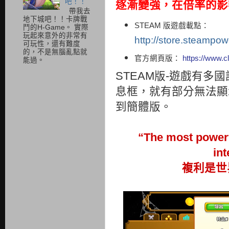
吧！！
逐漸變強，在倍率的影
帶我去
地下城吧！！卡牌戰
STEAM 版遊戲載點：
鬥的H-Game。 實際
玩起來意外的非常有
http://store.steampo
可玩性，還有難度
的，不是無腦亂點就
官方網頁版：
https://www.c
能過。
STEAM版-遊戲有多
息框，就有部分無法顯
到簡體版。
“The most powerf
int
複利是世