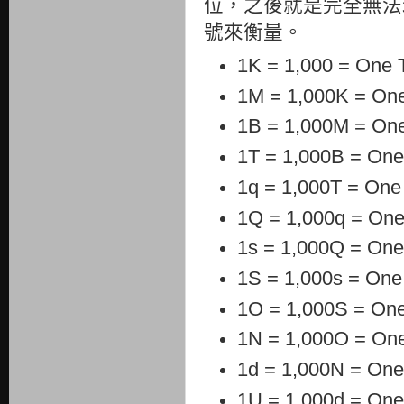
位，之後就是完全無法
號來衡量。
1K
=
1,000
=
One 
1M
=
1,000K
=
One
1B
=
1,000M
=
One
1T
=
1,000B
=
One 
1q
=
1,000T
=
One 
1Q
=
1,000q
=
One 
1s
=
1,000Q
=
One 
1S
=
1,000s
=
One 
1O
=
1,000S
=
One
1N
=
1,000O
=
One
1d
=
1,000N
=
One 
1U
=
1,000d
=
One