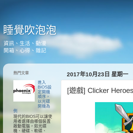
睡覺吹泡泡
資訊、生活、動漫
開箱、心得、雜記
熱門文章
2017年10月23日 星期一
進入
BIOS設
[遊戲] Clicker Her
定開機
順序，
以光碟
開機為
例
現代的BIOS可以讓使
用者選擇由哪個裝置
啟動電腦，如光碟
機、硬碟、軟碟、