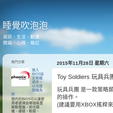
睡覺吹泡泡
資訊、生活、動漫
開箱、心得、雜記
熱門文章
2015年11月28日 星期六
進入
BIOS設
Toy Soldiers 玩具兵
定開機
順序，
以光碟
玩具兵團 是一款策略
開機為
例
的操作。
現代的BIOS可以讓使
用者選擇由哪個裝置
(建議要用XBOX搖桿
啟動電腦，如光碟
機、硬碟、軟碟、