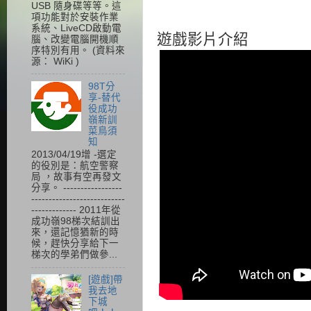
USB 隨身碟等等。這
項功能對於安裝作業
系統、LiveCD啟動電
遊戲影片介紹
腦、改變電腦開機順
序特別有用。 (資料來
源： WiKi )
98T分
享-替代
役成功
嶺新訓
菜鳥須
知
2013/04/19增 -選定
的役別是：航空警察
局 ，故事有空再發文
分享。 -----------------
---------------------------
------------- 2011年從
成功嶺98梯次結訓出
來，還記憶猶新的時
候，趕快分享給下一
梯次的學弟們做參...
[遊戲]帶
我去地
下城