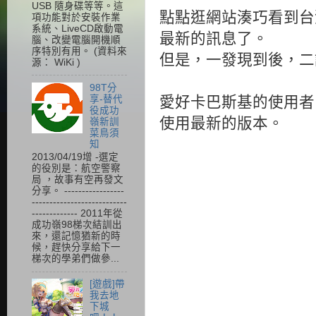
USB 隨身碟等等。這
點點逛網站湊巧看到台
項功能對於安裝作業
系統、LiveCD啟動電
最新的訊息了。
腦、改變電腦開機順
序特別有用。 (資料來
但是，一發現到後，二話
源： WiKi )
98T分
享-替代
愛好卡巴斯基的使用者
役成功
使用最新的版本。
嶺新訓
菜鳥須
知
2013/04/19增 -選定
的役別是：航空警察
局 ，故事有空再發文
分享。 -----------------
---------------------------
------------- 2011年從
成功嶺98梯次結訓出
來，還記憶猶新的時
候，趕快分享給下一
梯次的學弟們做參...
[遊戲]帶
我去地
下城