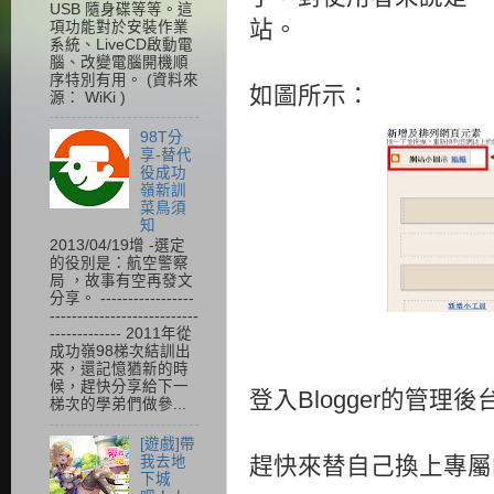
USB 隨身碟等等。這
站。
項功能對於安裝作業
系統、LiveCD啟動電
腦、改變電腦開機順
序特別有用。 (資料來
如圖所示：
源： WiKi )
98T分
享-替代
役成功
嶺新訓
菜鳥須
知
2013/04/19增 -選定
的役別是：航空警察
局 ，故事有空再發文
分享。 -----------------
---------------------------
------------- 2011年從
成功嶺98梯次結訓出
來，還記憶猶新的時
候，趕快分享給下一
登入Blogger的管
梯次的學弟們做參...
[遊戲]帶
趕快來替自己換上專屬
我去地
下城