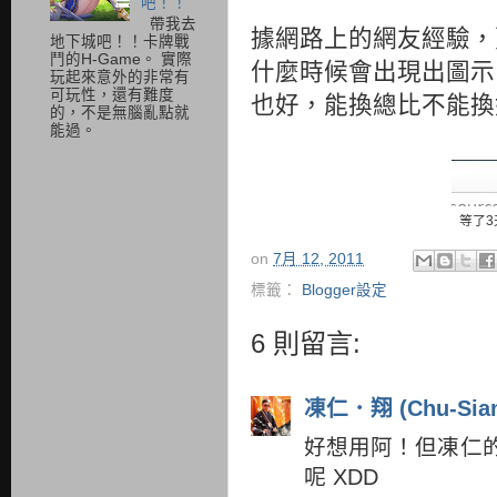
吧！！
帶我去
據網路上的網友經驗，
地下城吧！！卡牌戰
鬥的H-Game。 實際
什麼時候會出現出圖示？
玩起來意外的非常有
可玩性，還有難度
也好，能換總比不能換
的，不是無腦亂點就
能過。
等了
on
7月 12, 2011
標籤：
Blogger設定
6 則留言:
凍仁．翔 (Chu-Sian
好想用阿！但凍仁的 
呢 XDD