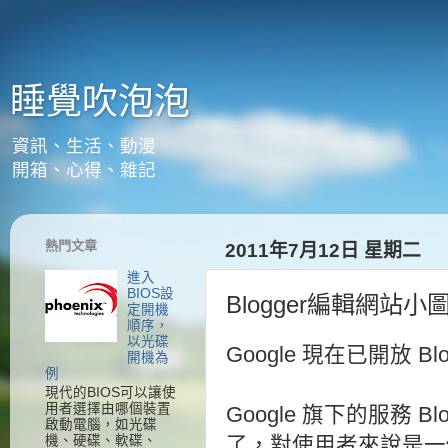
睡覺吹泡泡
資訊、生活、動漫
開箱、心得、雜記
熱門文章
2011年7月12日 星期二
進入
BIOS設
Blogger編輯網站小
定開機
順序，
以光碟
Google 現在已開放 
開機為
例
現代的BIOS可以讓使
用者選擇由哪個裝置
Google 旗下的服務 
啟動電腦，如光碟
機、硬碟、軟碟、
了，對使用者來說是一