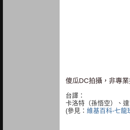
傻瓜DC拍攝，非專
台譯：
卡洛特（孫悟空）、
達
(參見：
維基百科-七龍