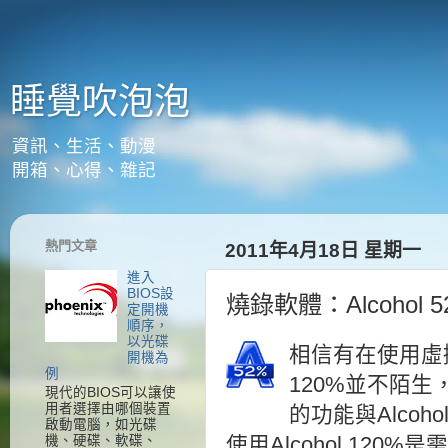
睡覺吹泡泡
資訊、生活、動漫
開箱、心得、雜記
熱門文章
2011年4月18日 星期一
進入
BIOS設
燒錄軟體：Alcohol
定開機
順序，
以光碟
相信有在使用虛擬光
開機為
例
120%並不陌生，那麼
現代的BIOS可以讓使
用者選擇由哪個裝置
的功能與Alco
啟動電腦，如光碟
機、硬碟、軟碟、
使用Alcohol 120%