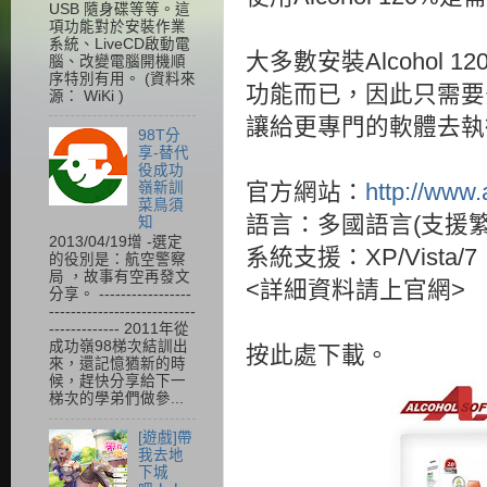
USB 隨身碟等等。這
項功能對於安裝作業
系統、LiveCD啟動電
大多數安裝Alcohol
腦、改變電腦開機順
序特別有用。 (資料來
功能而已，因此只需要安裝
源： WiKi )
讓給更專門的軟體去執
98T分
享-替代
役成功
嶺新訓
官方網站：
http://www.
菜鳥須
語言：多國語言(支援繁
知
2013/04/19增 -選定
系統支援：XP/Vista/7
的役別是：航空警察
局 ，故事有空再發文
<詳細資料請上官網>
分享。 -----------------
---------------------------
------------- 2011年從
成功嶺98梯次結訓出
按此處下載。
來，還記憶猶新的時
候，趕快分享給下一
梯次的學弟們做參...
[遊戲]帶
我去地
下城