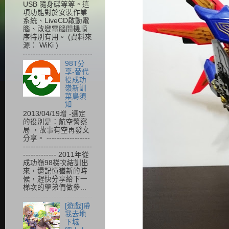
USB 隨身碟等等。這
項功能對於安裝作業
系統、LiveCD啟動電
腦、改變電腦開機順
序特別有用。 (資料來
源： WiKi )
98T分
享-替代
役成功
嶺新訓
菜鳥須
知
2013/04/19增 -選定
的役別是：航空警察
局 ，故事有空再發文
分享。 -----------------
---------------------------
------------- 2011年從
成功嶺98梯次結訓出
來，還記憶猶新的時
候，趕快分享給下一
梯次的學弟們做參...
[遊戲]帶
我去地
下城