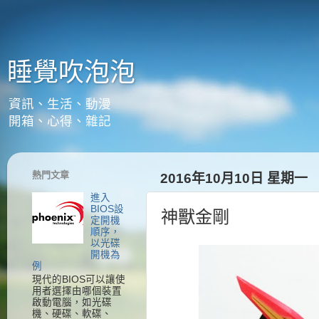
睡覺吹泡泡
資訊、生活、動漫
開箱、心得、雜記
熱門文章
2016年10月10日 星期一
進入
BIOS設
神獸金剛
定開機
順序，
以光碟
開機為
例
現代的BIOS可以讓使
用者選擇由哪個裝置
啟動電腦，如光碟
機、硬碟、軟碟、